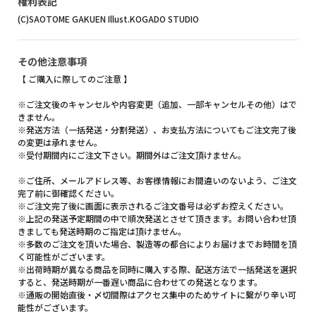
権利表記
(C)SAOTOME GAKUEN Illust.KOGADO STUDIO
その他注意事項
【 ご購入に際してのご注意 】
※ご注文後のキャンセルや内容変更（追加、一部キャンセルその他）はで
きません。
※発送方法（一括発送・分割発送）、お支払方法についてもご注文完了後
の変更は承れません。
※受付期間内にご注文下さい。期間外はご注文頂けません。
※ご住所、メールアドレス等、お客様情報にお間違いのないよう、ご注文
完了前に御確認ください。
※ご注文完了後に画面に表示されるご注文番号は必ずお控えください。
※上記の発送予定期間の中で順次発送とさせて頂きます。お問い合わせ頂
きましても発送時期のご指定は頂けません。
※多数のご注文を頂いた場合、製造等の都合によりお届けまでお時間を頂
く可能性がございます。
※出荷時期が異なる商品を同時に購入する際、配送方法で一括発送を選択
すると、発送時期が一番遅い商品に合わせての発送となります。
※通販の開始直後・〆切間際はアクセス集中のためサイトに繋がり辛い可
能性がございます。