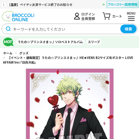
【重要】ペイディ決済サービス終了のお知らせ
MENU
ログイン
カート
会員登録
検索
うたの☆プリンスさまっ♪ソロベストアルバム
スリーブ
ホーム
>
グッズ
>
【イベント・通販限定】うたの☆プリンスさまっ♪ HE★VENS B2サイズ布ポスター LOVE
AFFAIR Ver.｢日向大和｣