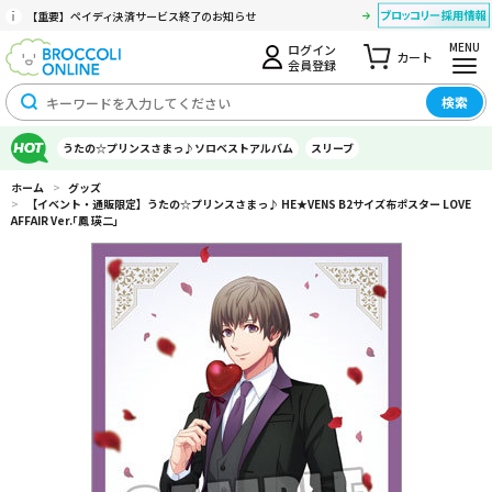
【重要】ペイディ決済サービス終了のお知らせ
MENU
ログイン
カート
会員登録
検索
うたの☆プリンスさまっ♪ソロベストアルバム
スリーブ
ホーム
>
グッズ
>
【イベント・通販限定】うたの☆プリンスさまっ♪ HE★VENS B2サイズ布ポスター LOVE
AFFAIR Ver.｢鳳 瑛二｣