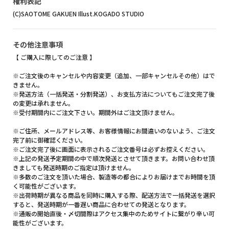
権利表記
(C)SAOTOME GAKUEN Illust.KOGADO STUDIO
その他注意事項
【 ご購入に際してのご注意 】
※ご注文後のキャンセルや内容変更（追加、一部キャンセルその他）はで
きません。
※発送方法（一括発送・分割発送）、お支払方法についてもご注文完了後
の変更は承れません。
※受付期間内にご注文下さい。期間外はご注文頂けません。
※ご住所、メールアドレス等、お客様情報にお間違いのないよう、ご注文
完了前に御確認ください。
※ご注文完了後に画面に表示されるご注文番号は必ずお控えください。
※上記の発送予定期間の中で順次発送とさせて頂きます。お問い合わせ頂
きましても発送時期のご指定は頂けません。
※多数のご注文を頂いた場合、製造等の都合によりお届けまでお時間を頂
く可能性がございます。
※出荷時期が異なる商品を同時に購入する際、配送方法で一括発送を選択
すると、発送時期が一番遅い商品に合わせての発送となります。
※通販の開始直後・〆切間際はアクセス集中のためサイトに繋がり辛い可
能性がございます。