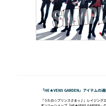
「HE★VENS GARDEN」アイテムの
「うたの☆プリンスさまっ♪」レイジングエン
オンリーショップ「HE★VENS GARDEN