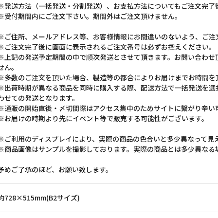
※発送方法（一括発送・分割発送）、お支払方法についてもご注文完了
※受付期間内にご注文下さい。期間外はご注文頂けません。
※ご住所、メールアドレス等、お客様情報にお間違いのないよう、ご注
※ご注文完了後に画面に表示されるご注文番号は必ずお控えください。
※上記の発送予定期間の中で順次発送とさせて頂きます。お問い合わせ
せん。
※多数のご注文を頂いた場合、製造等の都合によりお届けまでお時間を
※出荷時期が異なる商品を同時に購入する際、配送方法で一括発送を選
わせての発送となります。
※通販の開始直後・〆切間際はアクセス集中のためサイトに繋がり辛い
※お届けの時期より先にイベント等で販売する可能性がございます。
※ご利用のディスプレイにより、実際の商品の色合いと多少異なって見
※商品画像はサンプルを撮影しております。実際の商品とは多少異なる
予めご了承のほど、お願い致します。
約728×515mm(B2サイズ)