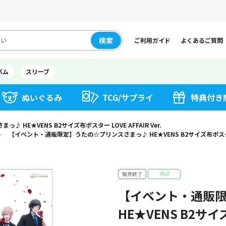
検索
ご利用ガイド
よくあるご質問
バム
スリーブ
ぬいぐるみ
TCG/サプライ
特典付き
HE★VENS B2サイズ布ポスター LOVE AFFAIR Ver.
【イベント・通販限定】うたの☆プリンスさまっ♪ HE★VENS B2サイズ布ポスター LO
＞
【イベント・通販
HE★VENS B2サイズ