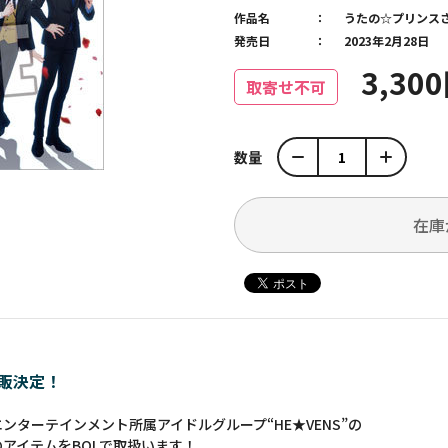
作品名
うたの☆プリンス
発売日
2023年2月28日
3,30
取寄せ不可
数量
在庫
通販決定！
ターテインメント所属アイドルグループ“HE★VENS”の
」のアイテムをBOLで取扱います！