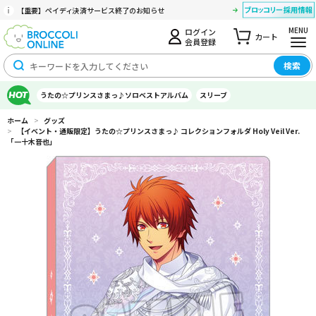
【重要】ペイディ決済サービス終了のお知らせ
MENU
ログイン
カート
会員登録
検索
うたの☆プリンスさまっ♪ソロベストアルバム
スリーブ
ホーム
>
グッズ
>
【イベント・通販限定】うたの☆プリンスさまっ♪ コレクションフォルダ Holy Veil Ver.
「一十木音也」