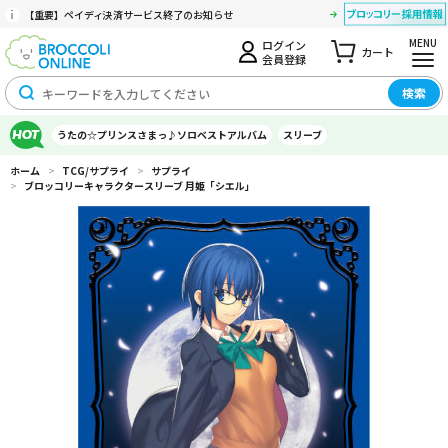
【重要】ペイディ決済サービス終了のお知らせ
MENU
ログイン
カート
会員登録
検索
うたの☆プリンスさまっ♪ソロベストアルバム
スリーブ
ホーム
>
TCG/サプライ
>
サプライ
>
ブロッコリーキャラクタースリーブ 月姫「シエル」