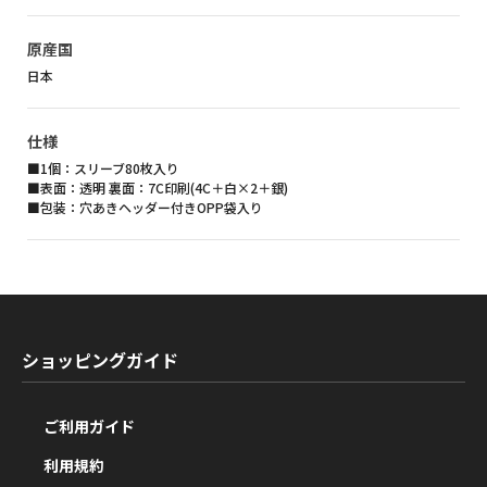
原産国
日本
仕様
■1個：スリーブ80枚入り
■表面：透明 裏面：7C印刷(4C＋白×2＋銀)
■包装：穴あきヘッダー付きOPP袋入り
ショッピングガイド
ご利用ガイド
利用規約