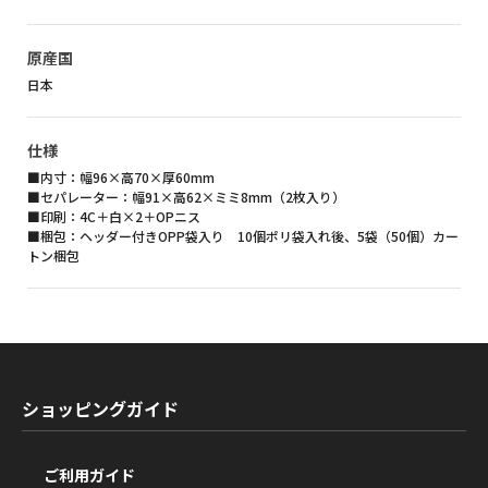
原産国
日本
仕様
■内寸：幅96×高70×厚60mm
■セパレーター：幅91×高62×ミミ8mm（2枚入り）
■印刷：4C＋白×2＋OPニス
■梱包：ヘッダー付きOPP袋入り 10個ポリ袋入れ後、5袋（50個）カー
トン梱包
ショッピングガイド
ご利用ガイド