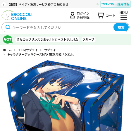
【重要】ペイディ決済サービス終了のお知らせ
MENU
ログイン
カート
会員登録
検索
うたの☆プリンスさまっ♪ソロベストアルバム
スリーブ
ホーム
>
TCG/サプライ
>
サプライ
>
キャラクターデッキケースMAX NEO 月姫「シエル」