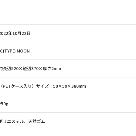
2022年10月22日
(C)TYPE-MOON
約長辺520×短辺370×厚さ2mm
（PETケース入り）サイズ：50×50×380mm
250g
ポリエステル、天然ゴム