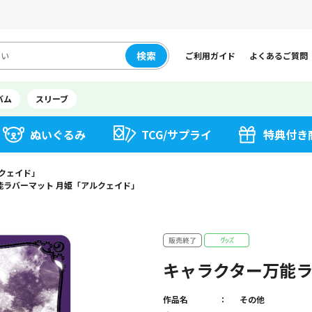
検索
ご利用ガイド
よくあるご質問
バム
スリーブ
ぬいぐるみ
TCG/サプライ
特典付き
クェイド」
能ラバーマット 月姫「アルクェイド」
キャラクター万能ラ
作品名
その他