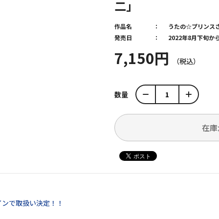
二」
作品名
うたの☆プリンス
発売日
2022年8月下旬
7,150円
数量
在庫
インで取扱い決定！！