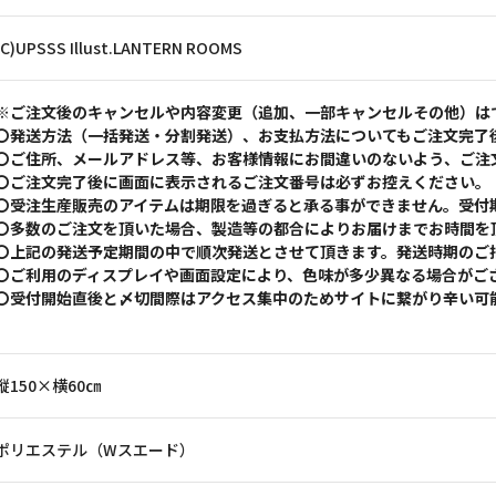
(C)UPSSS Illust.LANTERN ROOMS
※ご注文後のキャンセルや内容変更（追加、一部キャンセルその他）は
〇発送方法（一括発送・分割発送）、お支払方法についてもご注文完了
〇ご住所、メールアドレス等、お客様情報にお間違いのないよう、ご注
〇ご注文完了後に画面に表示されるご注文番号は必ずお控えください。
〇受注生産販売のアイテムは期限を過ぎると承る事ができません。受付
〇多数のご注文を頂いた場合、製造等の都合によりお届けまでお時間を
〇上記の発送予定期間の中で順次発送とさせて頂きます。発送時期のご
〇ご利用のディスプレイや画面設定により、色味が多少異なる場合がご
〇受付開始直後と〆切間際はアクセス集中のためサイトに繋がり辛い可
縦150×横60㎝
ポリエステル（Wスエード）