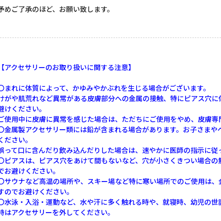
予めご了承のほど、お願い致します。
【アクセサリーのお取り扱いに関する注意】
〇まれに体質によって、かゆみやかぶれを生じる場合がございます。
けがや肌荒れなど異常がある皮膚部分への金属の接触、特にピアス穴に
避けください。
ご使用中に皮膚に異常を感じた場合は、ただちにご使用をやめ、皮膚専
〇金属製アクセサリー類には鉛が含まれる場合があります。お子さまや
ください。
誤って口に含んだり飲み込んだりした場合は、速やかに医師の指示に従
〇ピアスは、ピアス穴をあけて間もないなど、穴が小さくきつい場合の
でお避けください。
〇サウナなど高温の場所や、スキー場など特に寒い場所でのご使用は、
すのでお避けください。
〇水泳・入浴・運動など、水や汗に多く触れる時や、就寝時、幼児の世
時はアクセサリーを外してください。