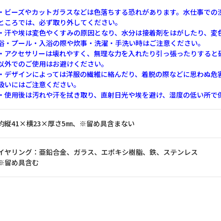
・ビーズやカットガラスなどは色落ちする恐れがあります。水仕事での
ところでは、必ず取り外してください。
・汗や埃は変色やくすみの原因となり、水分は接着剤をはがしたり、変
浴・プール・入浴の際や炊事・洗濯・手洗い時はご注意ください。
・アクセサリーは壊れやすく、無理な力を入れたり引っ張ったりすると
以外でのご使用はお避けください。
・デザインによっては洋服の繊維に絡んだり、着脱の際などに思わぬ危
扱いにはご注意ください。
・使用後は汚れや汗を拭き取り、直射日光や埃を避け、湿度の低い所で
約縦41×横23×厚さ5㎜、※留め具含まない
イヤリング：亜鉛合金、ガラス、エポキシ樹脂、鉄、ステンレス
※留め具含む