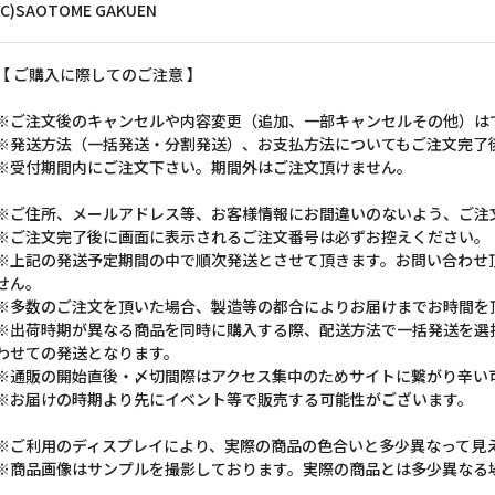
(C)SAOTOME GAKUEN
【 ご購入に際してのご注意 】
※ご注文後のキャンセルや内容変更（追加、一部キャンセルその他）は
※発送方法（一括発送・分割発送）、お支払方法についてもご注文完了
※受付期間内にご注文下さい。期間外はご注文頂けません。
※ご住所、メールアドレス等、お客様情報にお間違いのないよう、ご注
※ご注文完了後に画面に表示されるご注文番号は必ずお控えください。
※上記の発送予定期間の中で順次発送とさせて頂きます。お問い合わせ
せん。
※多数のご注文を頂いた場合、製造等の都合によりお届けまでお時間を
※出荷時期が異なる商品を同時に購入する際、配送方法で一括発送を選
わせての発送となります。
※通販の開始直後・〆切間際はアクセス集中のためサイトに繋がり辛い
※お届けの時期より先にイベント等で販売する可能性がございます。
※ご利用のディスプレイにより、実際の商品の色合いと多少異なって見
※商品画像はサンプルを撮影しております。実際の商品とは多少異なる