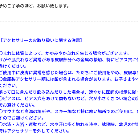
予めご了承のほど、お願い致します。
【アクセサリーのお取り扱いに関する注意】
〇まれに体質によって、かゆみやかぶれを生じる場合がございます。
けがや肌荒れなど異常がある皮膚部分への金属の接触、特にピアス穴に
避けください。
ご使用中に皮膚に異常を感じた場合は、ただちにご使用をやめ、皮膚専
〇金属製アクセサリー類には鉛が含まれる場合があります。お子さまや
ください。
誤って口に含んだり飲み込んだりした場合は、速やかに医師の指示に従
〇ピアスは、ピアス穴をあけて間もないなど、穴が小さくきつい場合の
でお避けください。
〇サウナなど高温の場所や、スキー場など特に寒い場所でのご使用は、
すのでお避けください。
〇水泳・入浴・運動など、水や汗に多く触れる時や、就寝時、幼児の世
時はアクセサリーを外してください。