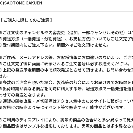
(C)SAOTOME GAKUEN
【 ご購入に際してのご注意 】
※ご注文後のキャンセルや内容変更（追加、一部キャンセルその他）は
※発送方法（一括発送・分割発送）、お支払方法についてもご注文完了
※受付期間内にご注文下さい。期間外はご注文頂けません。
※ご住所、メールアドレス等、お客様情報にお間違いのないよう、ご注
※ご注文完了後に画面に表示されるご注文番号は必ずお控えください。
※上記の発送予定期間の中で順次発送とさせて頂きます。お問い合わせ
せん。
※多数のご注文を頂いた場合、製造等の都合によりお届けまでお時間を
※出荷時期が異なる商品を同時に購入する際、配送方法で一括発送を選
わせての発送となります。
※通販の開始直後・〆切間際はアクセス集中のためサイトに繋がり辛い
※お届けの時期より先にイベント等で販売する可能性がございます。
※ご利用のディスプレイにより、実際の商品の色合いと多少異なって見
※商品画像はサンプルを撮影しております。実際の商品とは多少異なる