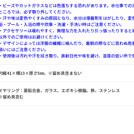
・ビーズやカットガラスなどは色落ちする恐れがあります。水仕事での
ところでは、必ず取り外してください。
・汗や埃は変色やくすみの原因となり、水分は接着剤をはがしたり、変
浴・プール・入浴の際や炊事・洗濯・手洗い時はご注意ください。
・アクセサリーは壊れやすく、無理な力を入れたり引っ張ったりすると
以外でのご使用はお避けください。
・デザインによっては洋服の繊維に絡んだり、着脱の際などに思わぬ危
扱いにはご注意ください。
・使用後は汚れや汗を拭き取り、直射日光や埃を避け、湿度の低い所で
約縦41×横23×厚さ5㎜、※留め具含まない
イヤリング：亜鉛合金、ガラス、エポキシ樹脂、鉄、ステンレス
※留め具含む