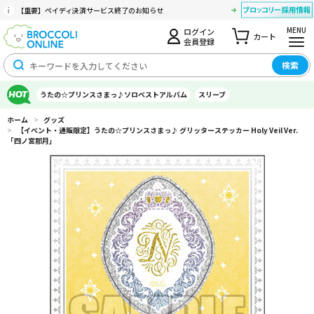
【重要】ペイディ決済サービス終了のお知らせ
MENU
ログイン
カート
会員登録
検索
うたの☆プリンスさまっ♪ソロベストアルバム
スリーブ
ホーム
>
グッズ
>
【イベント・通販限定】うたの☆プリンスさまっ♪ グリッターステッカー Holy Veil Ver.
「四ノ宮那月」