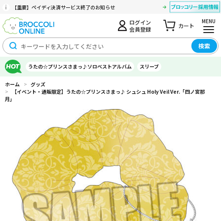
【重要】ペイディ決済サービス終了のお知らせ
MENU
ログイン
カート
会員登録
検索
うたの☆プリンスさまっ♪ソロベストアルバム
スリーブ
ホーム
>
グッズ
>
【イベント・通販限定】うたの☆プリンスさまっ♪ シュシュ Holy Veil Ver.「四ノ宮那
月」