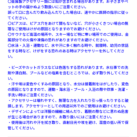
〇金属製アクセサリー類には鉛が含まれる場合があります。お子さまやペ
ットの手の届かぬよう取扱いにご注意ください。
誤って口に含んだり飲み込んだりした場合は、速やかに医師の指示に従っ
てください。
〇ピアスは、ピアス穴をあけて間もないなど、穴が小さくきつい場合の無
理なご使用はけがの原因となりますのでお避けください。
〇サウナなど高温の場所や、スキー場など特に寒い場所でのご使用は、金
属部分での火傷や凍傷の恐れがありますのでお避けください。
〇水泳・入浴・運動など、水や汗に多く触れる時や、就寝時、幼児の世話
をする時など、けがをする恐れのある時はアクセサリーを外してくださ
い。
・ビーズやカットガラスなどは色落ちする恐れがあります。水仕事での洗
剤や漂白剤、プールなどの塩素を含むところでは、必ず取り外してくださ
い。
・汗や埃は変色やくすみの原因となり、水分は接着剤をはがしたり、変色
の原因となりますので、運動・海水浴・プール・入浴の際や炊事・洗濯・
手洗い時はご注意ください。
・アクセサリーは壊れやすく、無理な力を入れたり引っ張ったりすると破
損します。アクセサリーとしての用途以外でのご使用はお避けください。
・デザインによっては洋服の繊維に絡んだり、着脱の際などに思わぬ危害
が生じる場合がありますので、お取り扱いにはご注意ください。
・使用後は汚れや汗を拭き取り、直射日光や埃を避け、湿度の低い所で保
管してください。