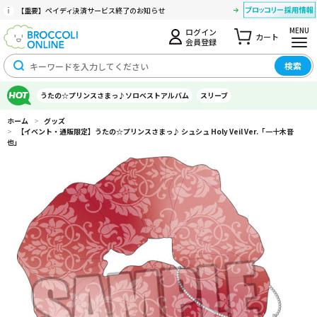
【重要】ペイディ決済サービス終了のお知らせ
MENU
ログイン
カート
会員登録
検索
うたの☆プリンスさまっ♪ソロベストアルバム
スリーブ
ホーム
>
グッズ
>
【イベント・通販限定】うたの☆プリンスさまっ♪ シュシュ Holy Veil Ver.「一十木音
也」