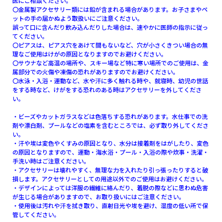
医にご相談ください。
〇金属製アクセサリー類には鉛が含まれる場合があります。お子さまやペ
ットの手の届かぬよう取扱いにご注意ください。
誤って口に含んだり飲み込んだりした場合は、速やかに医師の指示に従っ
てください。
〇ピアスは、ピアス穴をあけて間もないなど、穴が小さくきつい場合の無
理なご使用はけがの原因となりますのでお避けください。
〇サウナなど高温の場所や、スキー場など特に寒い場所でのご使用は、金
属部分での火傷や凍傷の恐れがありますのでお避けください。
〇水泳・入浴・運動など、水や汗に多く触れる時や、就寝時、幼児の世話
をする時など、けがをする恐れのある時はアクセサリーを外してくださ
い。
・ビーズやカットガラスなどは色落ちする恐れがあります。水仕事での洗
剤や漂白剤、プールなどの塩素を含むところでは、必ず取り外してくださ
い。
・汗や埃は変色やくすみの原因となり、水分は接着剤をはがしたり、変色
の原因となりますので、運動・海水浴・プール・入浴の際や炊事・洗濯・
手洗い時はご注意ください。
・アクセサリーは壊れやすく、無理な力を入れたり引っ張ったりすると破
損します。アクセサリーとしての用途以外でのご使用はお避けください。
・デザインによっては洋服の繊維に絡んだり、着脱の際などに思わぬ危害
が生じる場合がありますので、お取り扱いにはご注意ください。
・使用後は汚れや汗を拭き取り、直射日光や埃を避け、湿度の低い所で保
管してください。