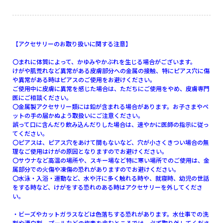
【アクセサリーのお取り扱いに関する注意】
〇まれに体質によって、かゆみやかぶれを生じる場合がございます。
けがや肌荒れなど異常がある皮膚部分への金属の接触、特にピアス穴に傷
や異常がある時はピアスのご使用をお避けください。
ご使用中に皮膚に異常を感じた場合は、ただちにご使用をやめ、皮膚専門
医にご相談ください。
〇金属製アクセサリー類には鉛が含まれる場合があります。お子さまやペ
ットの手の届かぬよう取扱いにご注意ください。
誤って口に含んだり飲み込んだりした場合は、速やかに医師の指示に従っ
てください。
〇ピアスは、ピアス穴をあけて間もないなど、穴が小さくきつい場合の無
理なご使用はけがの原因となりますのでお避けください。
〇サウナなど高温の場所や、スキー場など特に寒い場所でのご使用は、金
属部分での火傷や凍傷の恐れがありますのでお避けください。
〇水泳・入浴・運動など、水や汗に多く触れる時や、就寝時、幼児の世話
をする時など、けがをする恐れのある時はアクセサリーを外してくださ
い。
・ビーズやカットガラスなどは色落ちする恐れがあります。水仕事での洗
剤や漂白剤、プールなどの塩素を含むところでは、必ず取り外してくださ