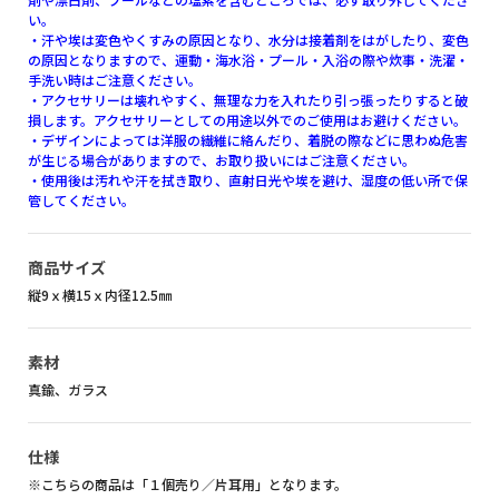
い。
・汗や埃は変色やくすみの原因となり、水分は接着剤をはがしたり、変色
の原因となりますので、運動・海水浴・プール・入浴の際や炊事・洗濯・
手洗い時はご注意ください。
・アクセサリーは壊れやすく、無理な力を入れたり引っ張ったりすると破
損します。アクセサリーとしての用途以外でのご使用はお避けください。
・デザインによっては洋服の繊維に絡んだり、着脱の際などに思わぬ危害
が生じる場合がありますので、お取り扱いにはご注意ください。
・使用後は汚れや汗を拭き取り、直射日光や埃を避け、湿度の低い所で保
管してください。
商品サイズ
縦9ｘ横15ｘ内径12.5㎜
素材
真鍮、ガラス
仕様
※こちらの商品は「１個売り／片耳用」となります。