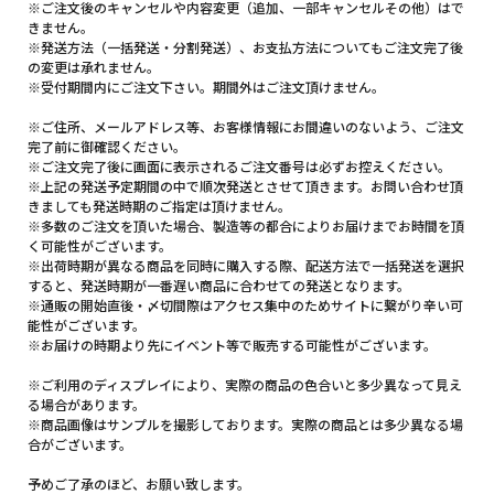
※ご注文後のキャンセルや内容変更（追加、一部キャンセルその他）はで
きません。
※発送方法（一括発送・分割発送）、お支払方法についてもご注文完了後
の変更は承れません。
※受付期間内にご注文下さい。期間外はご注文頂けません。
※ご住所、メールアドレス等、お客様情報にお間違いのないよう、ご注文
完了前に御確認ください。
※ご注文完了後に画面に表示されるご注文番号は必ずお控えください。
※上記の発送予定期間の中で順次発送とさせて頂きます。お問い合わせ頂
きましても発送時期のご指定は頂けません。
※多数のご注文を頂いた場合、製造等の都合によりお届けまでお時間を頂
く可能性がございます。
※出荷時期が異なる商品を同時に購入する際、配送方法で一括発送を選択
すると、発送時期が一番遅い商品に合わせての発送となります。
※通販の開始直後・〆切間際はアクセス集中のためサイトに繋がり辛い可
能性がございます。
※お届けの時期より先にイベント等で販売する可能性がございます。
※ご利用のディスプレイにより、実際の商品の色合いと多少異なって見え
る場合があります。
※商品画像はサンプルを撮影しております。実際の商品とは多少異なる場
合がございます。
予めご了承のほど、お願い致します。