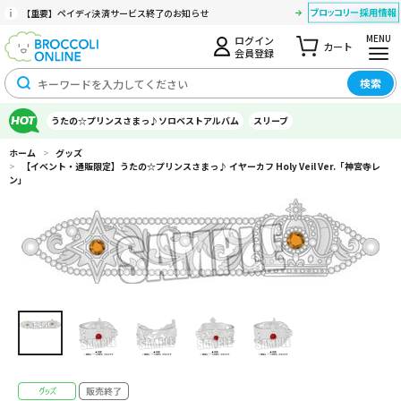
【重要】ペイディ決済サービス終了のお知らせ
MENU
ログイン
カート
会員登録
検索
うたの☆プリンスさまっ♪ソロベストアルバム
スリーブ
ホーム
>
グッズ
>
【イベント・通販限定】うたの☆プリンスさまっ♪ イヤーカフ Holy Veil Ver.「神宮寺レ
ン」