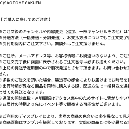
(C)SAOTOME GAKUEN
【 ご購入に際してのご注意 】
※ご注文後のキャンセルや内容変更（追加、一部キャンセルその他）は
※発送方法（一括発送・分割発送）、お支払方法についてもご注文完了
※受付期間内にご注文下さい。期間外はご注文頂けません。
※ご住所、メールアドレス等、お客様情報にお間違いのないよう、ご注
※ご注文完了後に画面に表示されるご注文番号は必ずお控えください。
※上記の発送予定期間の中で順次発送とさせて頂きます。お問い合わせ
せん。
※多数のご注文を頂いた場合、製造等の都合によりお届けまでお時間を
※出荷時期が異なる商品を同時に購入する際、配送方法で一括発送を選
わせての発送となります。
※通販の開始直後・〆切間際はアクセス集中のためサイトに繋がり辛い
※お届けの時期より先にイベント等で販売する可能性がございます。
※ご利用のディスプレイにより、実際の商品の色合いと多少異なって見
※商品画像はサンプルを撮影しております。実際の商品とは多少異なる