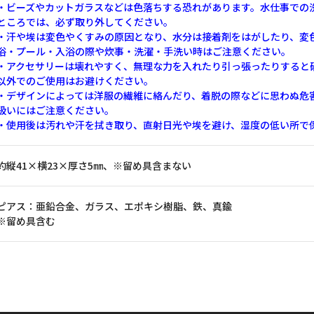
・ビーズやカットガラスなどは色落ちする恐れがあります。水仕事での
ところでは、必ず取り外してください。
・汗や埃は変色やくすみの原因となり、水分は接着剤をはがしたり、変
浴・プール・入浴の際や炊事・洗濯・手洗い時はご注意ください。
・アクセサリーは壊れやすく、無理な力を入れたり引っ張ったりすると
以外でのご使用はお避けください。
・デザインによっては洋服の繊維に絡んだり、着脱の際などに思わぬ危
扱いにはご注意ください。
・使用後は汚れや汗を拭き取り、直射日光や埃を避け、湿度の低い所で
約縦41×横23×厚さ5㎜、※留め具含まない
ピアス：亜鉛合金、ガラス、エポキシ樹脂、鉄、真鍮
※留め具含む