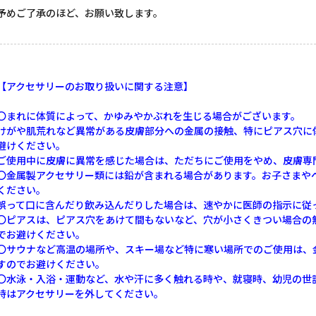
予めご了承のほど、お願い致します。
【アクセサリーのお取り扱いに関する注意】
〇まれに体質によって、かゆみやかぶれを生じる場合がございます。
けがや肌荒れなど異常がある皮膚部分への金属の接触、特にピアス穴に
避けください。
ご使用中に皮膚に異常を感じた場合は、ただちにご使用をやめ、皮膚専
〇金属製アクセサリー類には鉛が含まれる場合があります。お子さまや
ください。
誤って口に含んだり飲み込んだりした場合は、速やかに医師の指示に従
〇ピアスは、ピアス穴をあけて間もないなど、穴が小さくきつい場合の
でお避けください。
〇サウナなど高温の場所や、スキー場など特に寒い場所でのご使用は、
すのでお避けください。
〇水泳・入浴・運動など、水や汗に多く触れる時や、就寝時、幼児の世
時はアクセサリーを外してください。