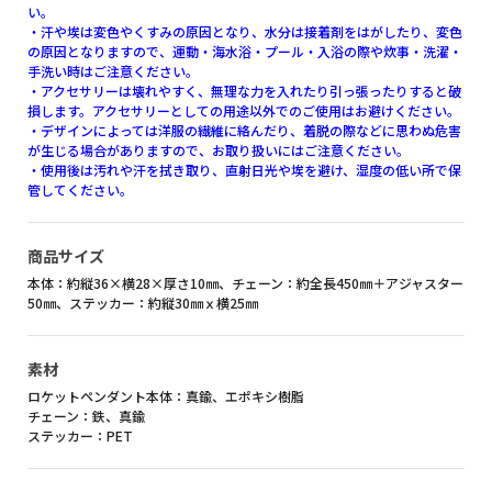
い。
・汗や埃は変色やくすみの原因となり、水分は接着剤をはがしたり、変色
の原因となりますので、運動・海水浴・プール・入浴の際や炊事・洗濯・
手洗い時はご注意ください。
・アクセサリーは壊れやすく、無理な力を入れたり引っ張ったりすると破
損します。アクセサリーとしての用途以外でのご使用はお避けください。
・デザインによっては洋服の繊維に絡んだり、着脱の際などに思わぬ危害
が生じる場合がありますので、お取り扱いにはご注意ください。
・使用後は汚れや汗を拭き取り、直射日光や埃を避け、湿度の低い所で保
管してください。
商品サイズ
本体：約縦36×横28×厚さ10㎜、チェーン：約全長450㎜＋アジャスター
50㎜、ステッカー：約縦30㎜ｘ横25㎜
素材
ロケットペンダント本体：真鍮、エポキシ樹脂
チェーン：鉄、真鍮
ステッカー：PET