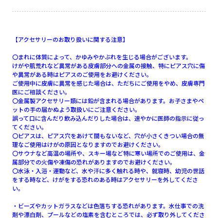
【アクセサリーのお取り扱いに関する注意】
〇まれに体質によって、かゆみやかぶれを生じる場合がございます。
けがや肌荒れなど異常がある皮膚部分への金属の接触、特にピアス穴に傷
や異常がある時はピアスのご使用をお避けください。
ご使用中に皮膚に異常を感じた場合は、ただちにご使用をやめ、皮膚専門
医にご相談ください。
〇金属製アクセサリー類には鉛が含まれる場合があります。お子さまやペ
ットの手の届かぬよう取扱いにご注意ください。
誤って口に含んだり飲み込んだりした場合は、速やかに医師の指示に従っ
てください。
〇ピアスは、ピアス穴をあけて間もないなど、穴が小さくきつい場合の無
理なご使用はけがの原因となりますのでお避けください。
〇サウナなど高温の場所や、スキー場など特に寒い場所でのご使用は、金
属部分での火傷や凍傷の恐れがありますのでお避けください。
〇水泳・入浴・運動など、水や汗に多く触れる時や、就寝時、幼児の世話
をする時など、けがをする恐れのある時はアクセサリーを外してくださ
い。
・ビーズやカットガラスなどは色落ちする恐れがあります。水仕事での洗
剤や漂白剤、プールなどの塩素を含むところでは、必ず取り外してくださ