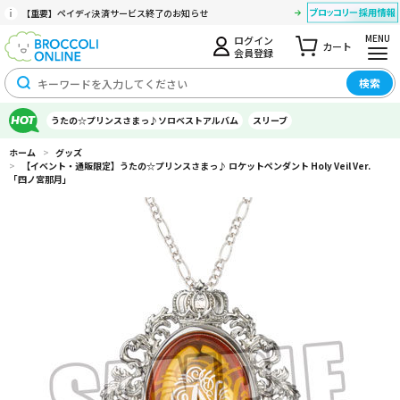
【重要】ペイディ決済サービス終了のお知らせ
MENU
ログイン
カート
会員登録
検索
うたの☆プリンスさまっ♪ソロベストアルバム
スリーブ
ホーム
>
グッズ
>
【イベント・通販限定】うたの☆プリンスさまっ♪ ロケットペンダント Holy Veil Ver.
「四ノ宮那月」