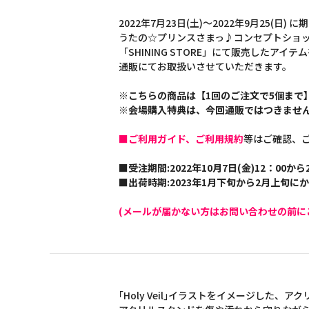
2022年7月23日(土)～2022年9月25(日)
うたの☆プリンスさまっ♪コンセプトショ
「SHINING STORE」にて販売したアイテ
通販にてお取扱いさせていただきます。
※こちらの商品は【1回のご注文で5個まで
※会場購入特典は、今回通販ではつきませ
■ご利用ガイド、ご利用規約
等はご確認、
■受注期間:2022年10月7日(金)12：00から2
■出荷時期:2023年1月下旬から2月上旬に
(メールが届かない方はお問い合わせの前に
｢Holy Veil｣イラストをイメージした、