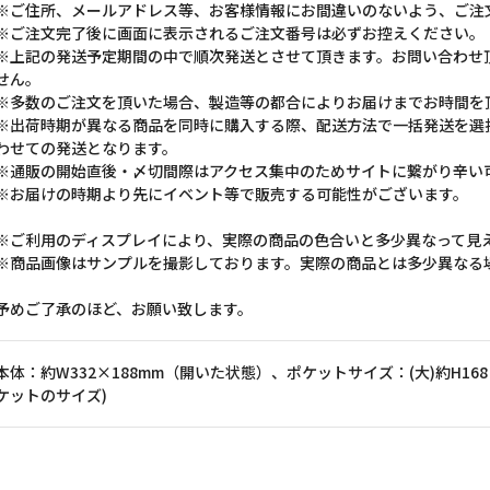
※ご住所、メールアドレス等、お客様情報にお間違いのないよう、ご注
※ご注文完了後に画面に表示されるご注文番号は必ずお控えください。
※上記の発送予定期間の中で順次発送とさせて頂きます。お問い合わせ
せん。
※多数のご注文を頂いた場合、製造等の都合によりお届けまでお時間を
※出荷時期が異なる商品を同時に購入する際、配送方法で一括発送を選
わせての発送となります。
※通販の開始直後・〆切間際はアクセス集中のためサイトに繋がり辛い
※お届けの時期より先にイベント等で販売する可能性がございます。
※ご利用のディスプレイにより、実際の商品の色合いと多少異なって見
※商品画像はサンプルを撮影しております。実際の商品とは多少異なる
予めご了承のほど、お願い致します。
本体：約W332×188mm（開いた状態）、ポケットサイズ：(大)約H168×W
ケットのサイズ)