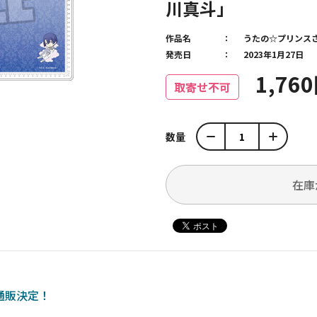
川真斗」
作品名
うたの☆プリンス
発売日
2023年1月27日
1,76
取寄せ不可
数量
在庫
の通販決定！