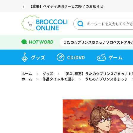
【重要】ペイディ決済サービス終了のお知らせ
うたの☆プリンスさまっ♪ソロベストアル
グッズ
CD/DVD
ゲーム
ホーム
グッズ
【BOL限定】うたの☆プリンスさまっ♪ HE★V
＞
＞
ホーム
作品タイトルで選ぶ
うたの☆プリンスさまっ♪
＞
＞