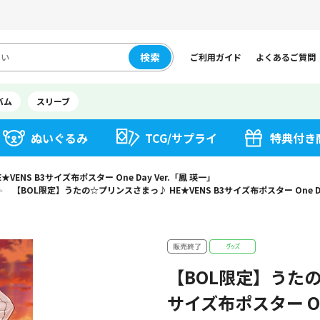
検索
ご利用ガイド
よくあるご質問
バム
スリーブ
ぬいぐるみ
TCG/サプライ
特典付き
ENS B3サイズ布ポスター One Day Ver.「鳳 瑛一」
【BOL限定】うたの☆プリンスさまっ♪ HE★VENS B3サイズ布ポスター One Da
＞
【BOL限定】うたの
サイズ布ポスター One