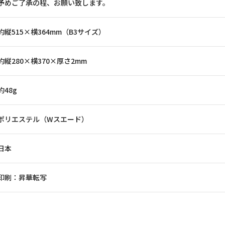
予めご了承の程、お願い致します。
約縦515×横364mm（B3サイズ）
約縦280×横370×厚さ2mm
約48g
ポリエステル（Wスエード）
日本
印刷：昇華転写