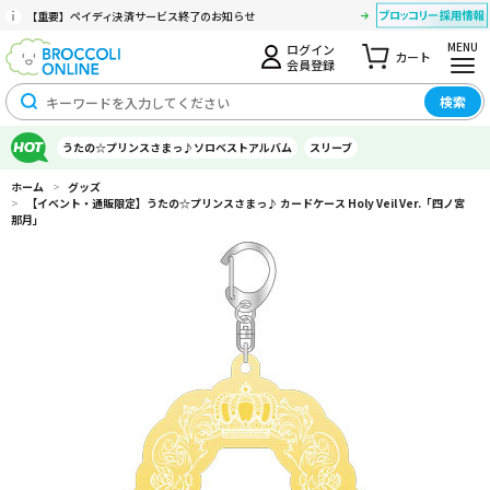
【重要】ペイディ決済サービス終了のお知らせ
MENU
ログイン
カート
会員登録
検索
うたの☆プリンスさまっ♪ソロベストアルバム
スリーブ
ホーム
>
グッズ
>
【イベント・通販限定】うたの☆プリンスさまっ♪ カードケース Holy Veil Ver.「四ノ宮
那月」