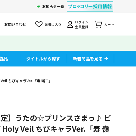
お知らせ一覧
ログイン
お問い合わせ
お気に入り
カート
会員登録
商品
タイトルから探す
新着商品を見る
il ちびキャラVer.「寿 嶺二」
定】うたの☆プリンスさまっ♪ ビ
ly Veil ちびキャラVer.「寿 嶺