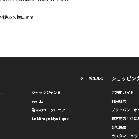
約縦65×横65mm
ショッピン
一覧を見る
っ♪
ジャックジャンヌ
ご利用ガイド
vividz
利用規約
泡沫のユークロニア
プライバシーポ
Le Mirage Mystique
特定商取引法に
会社概要
カスタマーハラ