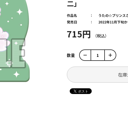
二」
作品名
うたの☆プリンス
発売日
2022年11月下旬
715円
数量
在庫