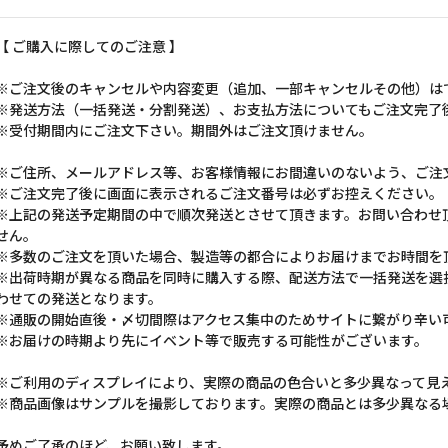
【 ご購入に際してのご注意 】
※ご注文後のキャンセルや内容変更（追加、一部キャンセルその他）は
※発送方法（一括発送・分割発送）、お支払方法についてもご注文完了
※受付期間内にご注文下さい。期間外はご注文頂けません。
※ご住所、メールアドレス等、お客様情報にお間違いのないよう、ご注
※ご注文完了後に画面に表示されるご注文番号は必ずお控えください。
※上記の発送予定期間の中で順次発送とさせて頂きます。お問い合わせ
せん。
※多数のご注文を頂いた場合、製造等の都合によりお届けまでお時間を
※出荷時期が異なる商品を同時に購入する際、配送方法で一括発送を選
わせての発送となります。
※通販の開始直後・〆切間際はアクセス集中のためサイトに繋がり辛い
※お届けの時期より先にイベント等で販売する可能性がございます。
※ご利用のディスプレイにより、実際の商品の色合いと多少異なって見
※商品画像はサンプルを撮影しております。実際の商品とは多少異なる
予めご了承のほど、お願い致します。