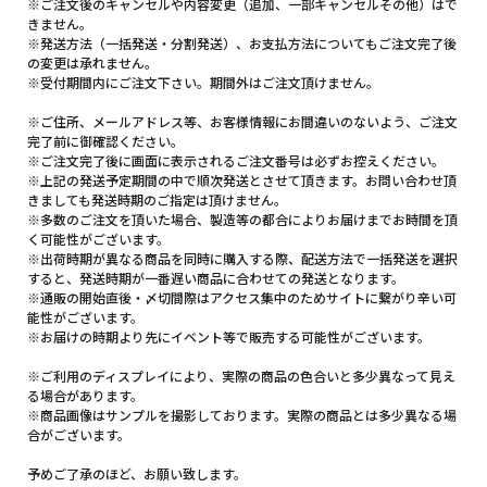
※ご注文後のキャンセルや内容変更（追加、一部キャンセルその他）はで
きません。
※発送方法（一括発送・分割発送）、お支払方法についてもご注文完了後
の変更は承れません。
※受付期間内にご注文下さい。期間外はご注文頂けません。
※ご住所、メールアドレス等、お客様情報にお間違いのないよう、ご注文
完了前に御確認ください。
※ご注文完了後に画面に表示されるご注文番号は必ずお控えください。
※上記の発送予定期間の中で順次発送とさせて頂きます。お問い合わせ頂
きましても発送時期のご指定は頂けません。
※多数のご注文を頂いた場合、製造等の都合によりお届けまでお時間を頂
く可能性がございます。
※出荷時期が異なる商品を同時に購入する際、配送方法で一括発送を選択
すると、発送時期が一番遅い商品に合わせての発送となります。
※通販の開始直後・〆切間際はアクセス集中のためサイトに繋がり辛い可
能性がございます。
※お届けの時期より先にイベント等で販売する可能性がございます。
※ご利用のディスプレイにより、実際の商品の色合いと多少異なって見え
る場合があります。
※商品画像はサンプルを撮影しております。実際の商品とは多少異なる場
合がございます。
予めご了承のほど、お願い致します。