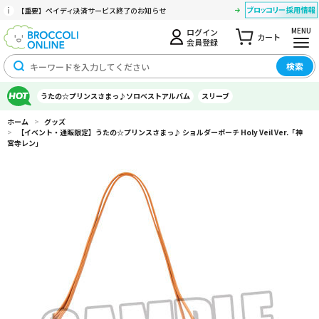
【重要】ペイディ決済サービス終了のお知らせ
MENU
ログイン
カート
会員登録
検索
うたの☆プリンスさまっ♪ソロベストアルバム
スリーブ
ホーム
>
グッズ
>
【イベント・通販限定】うたの☆プリンスさまっ♪ ショルダーポーチ Holy Veil Ver.「神
宮寺レン」