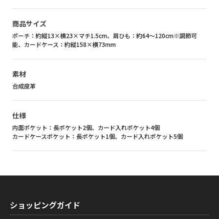
商品サイズ
ポーチ：約縦13×横23×マチ1.5cm、肩ひも：約64～120cm※調節可
能、カードケース：約縦158×横73mm
素材
合成皮革
仕様
内面ポケット：長ポケット2個、カード入れポケット4個
カードケースポケット：長ポケット1個、カード入れポケット5個
ショッピングガイド