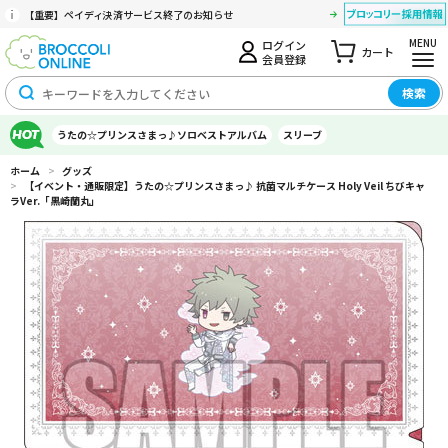
【重要】ペイディ決済サービス終了のお知らせ
MENU
ログイン
カート
会員登録
検索
うたの☆プリンスさまっ♪ソロベストアルバム
スリーブ
ホーム
>
グッズ
>
【イベント・通販限定】うたの☆プリンスさまっ♪ 抗菌マルチケース Holy Veil ちびキャ
ラVer.「黒崎蘭丸」