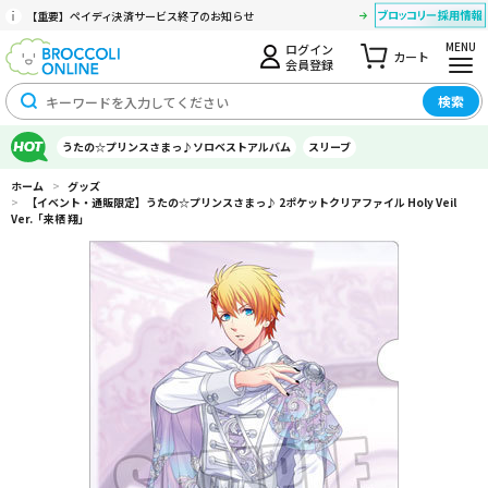
【重要】ペイディ決済サービス終了のお知らせ
MENU
ログイン
カート
会員登録
検索
うたの☆プリンスさまっ♪ソロベストアルバム
スリーブ
ホーム
>
グッズ
>
【イベント・通販限定】うたの☆プリンスさまっ♪ 2ポケットクリアファイル Holy Veil
Ver.「来栖 翔」