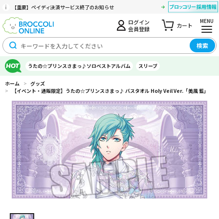
【重要】ペイディ決済サービス終了のお知らせ
MENU
ログイン
カート
会員登録
検索
うたの☆プリンスさまっ♪ソロベストアルバム
スリーブ
ホーム
>
グッズ
>
【イベント・通販限定】うたの☆プリンスさまっ♪ バスタオル Holy Veil Ver.「美風 藍」