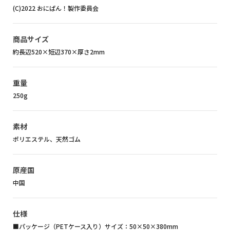
(C)2022 おにぱん！製作委員会
商品サイズ
約長辺520×短辺370×厚さ2mm
重量
250g
素材
ポリエステル、天然ゴム
原産国
中国
仕様
■パッケージ（PETケース入り）サイズ：50×50×380mm