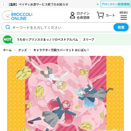
【重要】ペイディ決済サービス終了のお知らせ
MENU
ログイン
カート
会員登録
検索
うたの☆プリンスさまっ♪ソロベストアルバム
スリーブ
ホーム
>
グッズ
>
キャラクター万能ラバーマット おにぱん！