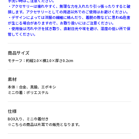
手洗い時はご注意ください。
・アクセサリーは壊れやすく、無理な力を入れたり引っ張ったりすると破
損します。アクセサリーとしての用途以外でのご使用はお避けください。
・デザインによっては洋服の繊維に絡んだり、着脱の際などに思わぬ危害
が生じる場合がありますので、お取り扱いにはご注意ください。
・使用後は汚れや汗を拭き取り、直射日光や埃を避け、湿度の低い所で保
管してください。
商品サイズ
モチーフ：約縦2.0×横2.0×厚さ0.2cm
素材
本体：合金、真鍮、エポキシ
ミニ巾着：ポリエステル
仕様
BOX入り、ミニ巾着付き
※こちらの商品は片耳での販売となります。