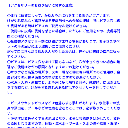
【アクセサリーのお取り扱いに関する注意】
〇まれに体質によって、かゆみやかぶれを生じる場合がございます。
けがや肌荒れなど異常がある皮膚部分への金属の接触、特にピアス穴に傷
や異常がある時はピアスのご使用をお避けください。
ご使用中に皮膚に異常を感じた場合は、ただちにご使用をやめ、皮膚専門
医にご相談ください。
〇金属製アクセサリー類には鉛が含まれる場合があります。お子さまやペ
ットの手の届かぬよう取扱いにご注意ください。
誤って口に含んだり飲み込んだりした場合は、速やかに医師の指示に従っ
てください。
〇ピアスは、ピアス穴をあけて間もないなど、穴が小さくきつい場合の無
理なご使用はけがの原因となりますのでお避けください。
〇サウナなど高温の場所や、スキー場など特に寒い場所でのご使用は、金
属部分での火傷や凍傷の恐れがありますのでお避けください。
〇水泳・入浴・運動など、水や汗に多く触れる時や、就寝時、幼児の世話
をする時など、けがをする恐れのある時はアクセサリーを外してくださ
い。
・ビーズやカットガラスなどは色落ちする恐れがあります。水仕事での洗
剤や漂白剤、プールなどの塩素を含むところでは、必ず取り外してくださ
い。
・汗や埃は変色やくすみの原因となり、水分は接着剤をはがしたり、変色
の原因となりますので、運動・海水浴・プール・入浴の際や炊事・洗濯・