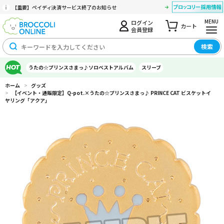
【重要】ペイディ決済サービス終了のお知らせ
MENU
ログイン
カート
会員登録
検索
うたの☆プリンスさまっ♪ソロベストアルバム
スリーブ
ホーム
>
グッズ
>
【イベント・通販限定】Q-pot.×うたの☆プリンスさまっ♪ PRINCE CAT ビスケットイ
ヤリング「アクア」