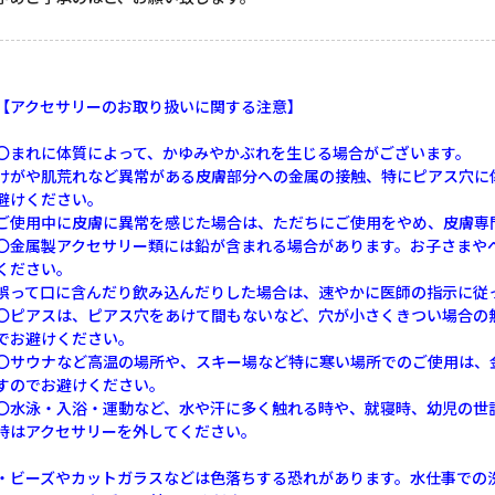
【アクセサリーのお取り扱いに関する注意】
〇まれに体質によって、かゆみやかぶれを生じる場合がございます。
けがや肌荒れなど異常がある皮膚部分への金属の接触、特にピアス穴に
避けください。
ご使用中に皮膚に異常を感じた場合は、ただちにご使用をやめ、皮膚専
〇金属製アクセサリー類には鉛が含まれる場合があります。お子さまや
ください。
誤って口に含んだり飲み込んだりした場合は、速やかに医師の指示に従
〇ピアスは、ピアス穴をあけて間もないなど、穴が小さくきつい場合の
でお避けください。
〇サウナなど高温の場所や、スキー場など特に寒い場所でのご使用は、
すのでお避けください。
〇水泳・入浴・運動など、水や汗に多く触れる時や、就寝時、幼児の世
時はアクセサリーを外してください。
・ビーズやカットガラスなどは色落ちする恐れがあります。水仕事での