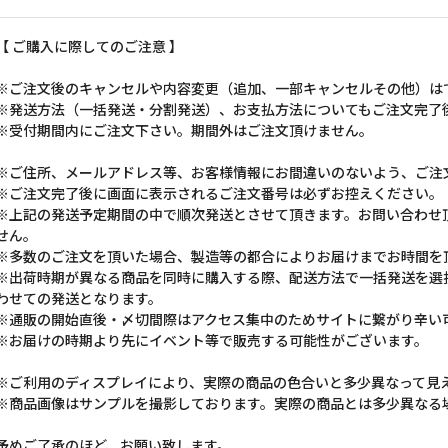
【 ご購入に際してのご注意 】
※ご注文後のキャンセルや内容変更（追加、一部キャンセルその他）は
※発送方法（一括発送・分割発送）、お支払方法についてもご注文完了
※受付期間内にご注文下さい。期間外はご注文頂けません。
※ご住所、メールアドレス等、お客様情報にお間違いのないよう、ご注
※ご注文完了後に画面に表示されるご注文番号は必ずお控えください。
※上記の発送予定期間の中で順次発送とさせて頂きます。お問い合わせ
せん。
※多数のご注文を頂いた場合、製造等の都合によりお届けまでお時間を
※出荷時期が異なる商品を同時に購入する際、配送方法で一括発送を選
わせての発送となります。
※通販の開始直後・〆切間際はアクセス集中のためサイトに繋がり辛い
※お届けの時期より先にイベント等で販売する可能性がございます。
※ご利用のディスプレイにより、実際の商品の色合いと多少異なって見
※商品画像はサンプルを撮影しております。実際の商品とは多少異なる
予めご了承のほど、お願い致します。