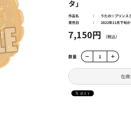
タ」
作品名
うたの☆プリンス
発売日
2022年11月下旬
7,150円
数量
在庫