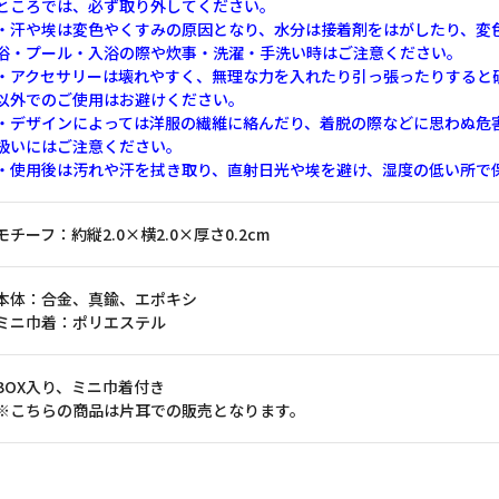
ところでは、必ず取り外してください。
・汗や埃は変色やくすみの原因となり、水分は接着剤をはがしたり、変
浴・プール・入浴の際や炊事・洗濯・手洗い時はご注意ください。
・アクセサリーは壊れやすく、無理な力を入れたり引っ張ったりすると
以外でのご使用はお避けください。
・デザインによっては洋服の繊維に絡んだり、着脱の際などに思わぬ危
扱いにはご注意ください。
・使用後は汚れや汗を拭き取り、直射日光や埃を避け、湿度の低い所で
モチーフ：約縦2.0×横2.0×厚さ0.2cm
本体：合金、真鍮、エポキシ
ミニ巾着：ポリエステル
BOX入り、ミニ巾着付き
※こちらの商品は片耳での販売となります。