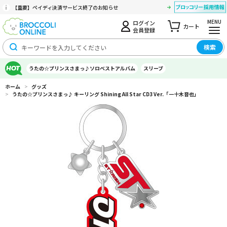
【重要】ペイディ決済サービス終了のお知らせ
MENU
ログイン
カート
会員登録
検索
うたの☆プリンスさまっ♪ソロベストアルバム
スリーブ
ホーム
>
グッズ
>
うたの☆プリンスさまっ♪ キーリング Shining All Star CD3 Ver.「一十木音也」