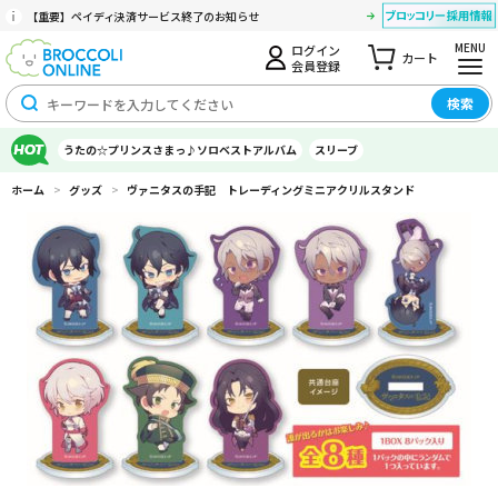
【重要】ペイディ決済サービス終了のお知らせ
MENU
ログイン
カート
会員登録
検索
うたの☆プリンスさまっ♪ソロベストアルバム
スリーブ
ホーム
>
グッズ
>
ヴァニタスの手記 トレーディングミニアクリルスタンド