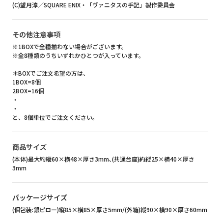
(C)望月淳／SQUARE ENIX・「ヴァニタスの手記」製作委員会
その他注意事項
※1BOXで全種揃わない場合がございます。
※全8種類のうちいずれかひとつが入っています。
＊BOXでご注文希望の方は、
1BOX=8個
2BOX=16個
・
・
と、8個単位でご注文ください。
商品サイズ
(本体)最大約縦60×横48×厚さ3mm､(共通台座)約縦25×横40×厚さ
3mm
パッケージサイズ
(個包装:銀ピロー)縦85×横85×厚さ5mm/(外箱)縦90×横90×厚さ60mm