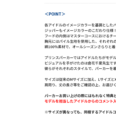
＜POINT＞
各アイドルのイメージカラーを基調とした
ジッパーもイメージカラーのこだわり仕様
フードの内側はマスターコースにおけるチ
胸元にはパイル生地を使用した、それぞれ
綿100％素材で、オールシーズンさらりと
プリンスパーカーではアイドルたちがモデ
ビジュアルを手がけたのは倉花千夏先生で
彼らがそれぞれのスタイルで、パーカーを
サイズは従来のMサイズに加え、Lサイズと
肩周り、丈の長さ等をご確認の上、お選び
パーカーお買い上げの際にはもれなく特典
モデルを担当したアイドルからのコメント
※サイズが異なっても、同梱するアイドル