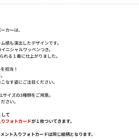
パーカーは、
！
ーム感も演出したデザインです。
のイニシャルワッペンつき。
着られる１着に仕上がりました。
ルを担当！
す。
着こなす姿にご注目ください。
XLサイズの3種類をご用意。
ください。
として
入りフォトカード
が１枚ついてきます。
コメント入りフォトカードは同じ絵柄となります。