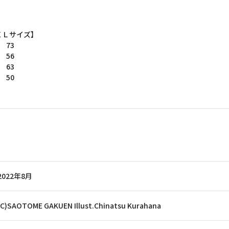
Ｌサイズ】
73
56
63
50
2022年8月
(C)SAOTOME GAKUEN Illust.Chinatsu Kurahana