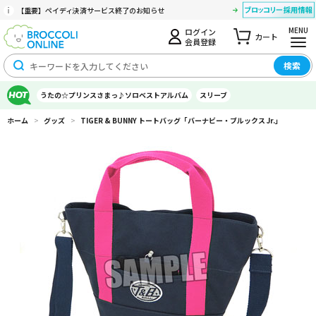
【重要】ペイディ決済サービス終了のお知らせ
MENU
ログイン
カート
会員登録
検索
うたの☆プリンスさまっ♪ソロベストアルバム
スリーブ
ホーム
>
グッズ
>
TIGER & BUNNY トートバッグ「バーナビー・ブルックス Jr.」