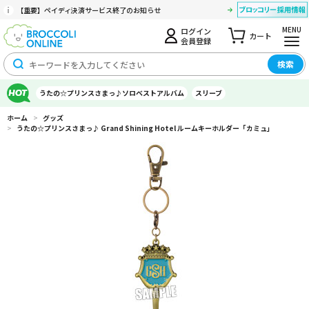
【重要】ペイディ決済サービス終了のお知らせ
MENU
ログイン
カート
会員登録
検索
うたの☆プリンスさまっ♪ソロベストアルバム
スリーブ
ホーム
>
グッズ
>
うたの☆プリンスさまっ♪ Grand Shining Hotel ルームキーホルダー「カミュ」