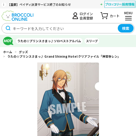
【重要】ペイディ決済サービス終了のお知らせ
MENU
ログイン
カート
会員登録
検索
うたの☆プリンスさまっ♪ソロベストアルバム
スリーブ
ホーム
>
グッズ
>
うたの☆プリンスさまっ♪ Grand Shining Hotel クリアファイル「神宮寺レン」