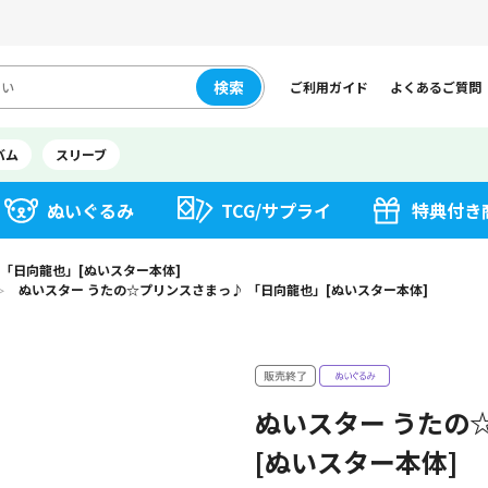
検索
ご利用ガイド
よくあるご質問
バム
スリーブ
ぬいぐるみ
TCG/サプライ
特典付き
 「日向龍也」[ぬいスター本体]
ぬいスター うたの☆プリンスさまっ♪ 「日向龍也」[ぬいスター本体]
＞
ぬいスター うたの
[ぬいスター本体]