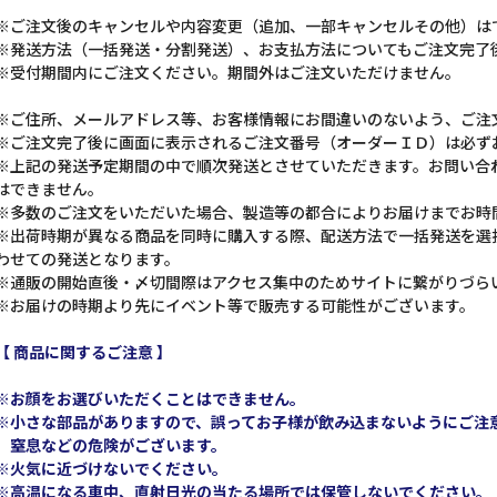
※ご注文後のキャンセルや内容変更（追加、一部キャンセルその他）は
※発送方法（一括発送・分割発送）、お支払方法についてもご注文完了
※受付期間内にご注文ください。期間外はご注文いただけません。
※ご住所、メールアドレス等、お客様情報にお間違いのないよう、ご注
※ご注文完了後に画面に表示されるご注文番号（オーダーＩＤ）は必ず
※上記の発送予定期間の中で順次発送とさせていただきます。お問い合
はできません。
※多数のご注文をいただいた場合、製造等の都合によりお届けまでお時
※出荷時期が異なる商品を同時に購入する際、配送方法で一括発送を選
わせての発送となります。
※通販の開始直後・〆切間際はアクセス集中のためサイトに繋がりづら
※お届けの時期より先にイベント等で販売する可能性がございます。
【 商品に関するご注意 】
※お顔をお選びいただくことはできません。
※小さな部品がありますので、誤ってお子様が飲み込まないようにご注
窒息などの危険がございます。
※火気に近づけないでください。
※高温になる車中、直射日光の当たる場所では保管しないでください。