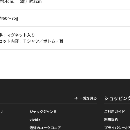
約14cm、（靴）約3cm
約60～75g
手：マグネット入り
セット内容：Ｔシャツ／ボトム／靴
ショッピン
一覧を見る
っ♪
ジャックジャンヌ
ご利用ガイド
vividz
利用規約
泡沫のユークロニア
プライバシーポ