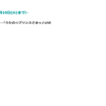
6月10日(火)まで）
、「うたの☆プリンスさまっ♪LIVE