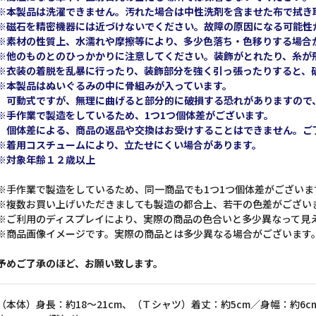
※本製品は洗濯できません。汚れた場合は中性洗剤を含ませた布で拭き
※磁石を精密機器には近づけないでください。故障の原因になる可能性
※素材の性質上、水濡れや摩擦等により、多少色落ち・色移りする場合
※他のものとのひっかかりに注意してください。装飾がとれたり、糸が
※衣装の着脱を乱暴に行ったり、装飾部分を強く引っ張ったりすると、
※本製品はぬいぐるみの中に骨組みが入っています。
可動式ですが、無理に曲げると部分的に破損する恐れがありますので
※手作業で製造をしているため、1つ1つ個体差がございます。
個体差による、商品の返品や交換はお受けすることはできません。ご
※着用コスチュームにより、立たせにくい場合があります。
※対象年齢１２歳以上
※手作業で製造をしているため、同一商品でも1つ1つ個体差がございま
※複数お買い上げいただきましても製造の都合上、若干の色差がござい
※ご利用のディスプレイにより、実際の商品の色合いと多少異なって見
※商品画像イメージです。実際の商品とは多少異なる場合がございます
予めご了承のほど、お願い致します。
（本体）身長：約18～21cm、（Ｔシャツ）着丈：約5cm／身幅：約6