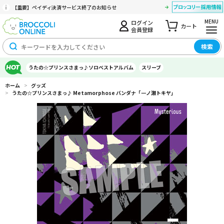
【重要】ペイディ決済サービス終了のお知らせ
MENU
ログイン
カート
会員登録
検索
うたの☆プリンスさまっ♪ソロベストアルバム
スリーブ
ホーム
>
グッズ
>
うたの☆プリンスさまっ♪ Metamorphose バンダナ「一ノ瀬トキヤ」