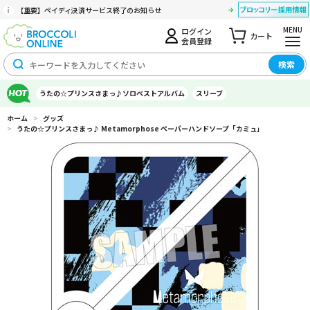
【重要】ペイディ決済サービス終了のお知らせ
MENU
ログイン
カート
会員登録
検索
うたの☆プリンスさまっ♪ソロベストアルバム
スリーブ
ホーム
>
グッズ
>
うたの☆プリンスさまっ♪ Metamorphose ペーパーハンドソープ「カミュ」