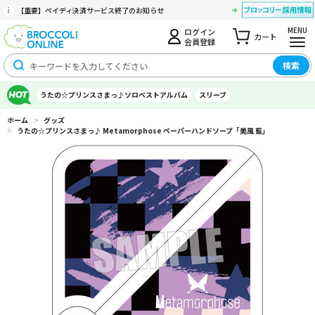
【重要】ペイディ決済サービス終了のお知らせ
MENU
ログイン
カート
会員登録
検索
うたの☆プリンスさまっ♪ソロベストアルバム
スリーブ
ホーム
>
グッズ
>
うたの☆プリンスさまっ♪ Metamorphose ペーパーハンドソープ「美風 藍」