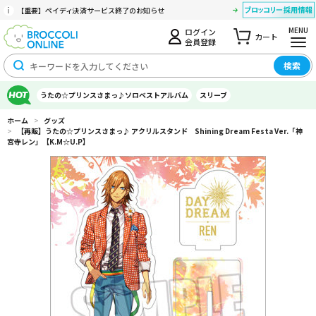
【重要】ペイディ決済サービス終了のお知らせ
MENU
ログイン
カート
会員登録
検索
うたの☆プリンスさまっ♪ソロベストアルバム
スリーブ
ホーム
>
グッズ
>
【再販】うたの☆プリンスさまっ♪ アクリルスタンド Shining Dream Festa Ver.「神
宮寺レン」【K.M☆U.P】