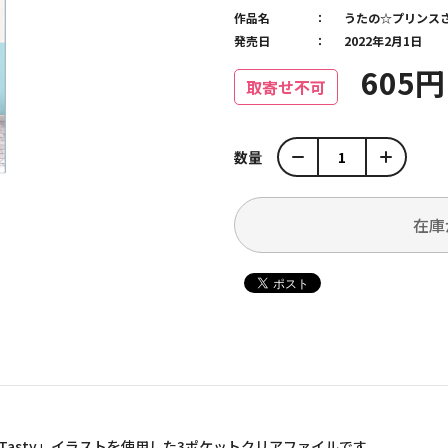
作品名
うたの☆プリンス
発売日
2022年2月1日
605
取寄せ不可
数量
在庫
 & Tasty」イラストを使用した3ポケットクリアファイルです。