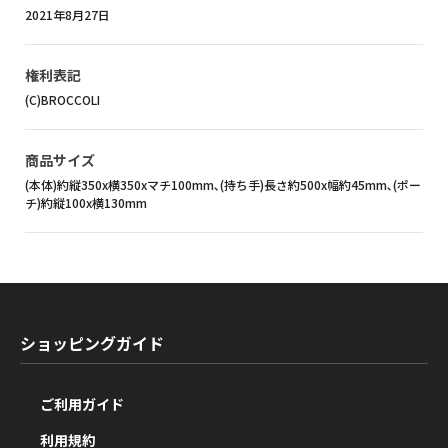
2021年8月27日
権利表記
(C)BROCCOLI
商品サイズ
(本体)約縦350x横350xマチ100mm､(持ち手)長さ約500x幅約45mm､(ポー
チ)約縦100x横130mm
ショッピングガイド
ご利用ガイド
利用規約