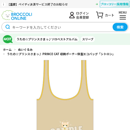
【重要】ペイディ決済サービス終了のお知らせ
MENU
ログイン
カート
会員登録
検索
うたの☆プリンスさまっ♪ソロベストアルバム
スリーブ
ホーム
>
ぬいぐるみ
>
うたの☆プリンスさまっ♪ PRINCE CAT 収納ポーチ一体型エコバッグ「シトロン」