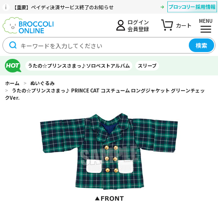
【重要】ペイディ決済サービス終了のお知らせ
MENU
ログイン
カート
会員登録
検索
うたの☆プリンスさまっ♪ソロベストアルバム
スリーブ
ホーム
>
ぬいぐるみ
>
うたの☆プリンスさまっ♪ PRINCE CAT コスチューム ロングジャケット グリーンチェッ
クVer.