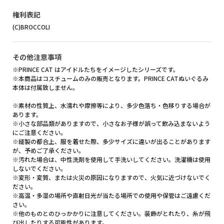
権利表記
(C)BROCCOLI
その他注意事項
※PRINCE CAT はアイドルたちをイメージしたシリーズです。
※本商品はコスチュームのみの販売となります。PRINCE CATぬいぐるみ
本体は付属致しません。
※素材の性質上、水濡れや摩擦等により、多少色落ち・色移りする場合が
あります。
※小さな部品類がありますので、小さなお子様が誤って飲み込まないよう
にご注意ください。
※縫製の都合上、服を着せた際、多少サイズに違いが出ることがあります
が、予めご了承ください。
※汚れた場合は、中性洗剤を使用して手洗いしてください。洗濯機は使用
しないでください。
※変形・変質、または火災の原因になりますので、火気に近づけないでく
ださい。
※高温・多湿の場所や直射日光が当たる場所での使用や保管はご遠慮くだ
さい。
※他のものとのひっかかりに注意してください。装飾がとれたり、糸が飛
び出したりする可能性があります。