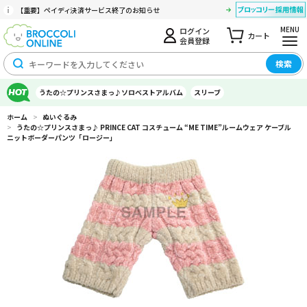
【重要】ペイディ決済サービス終了のお知らせ
MENU
ログイン
カート
会員登録
検索
うたの☆プリンスさまっ♪ソロベストアルバム
スリーブ
ホーム
>
ぬいぐるみ
>
うたの☆プリンスさまっ♪ PRINCE CAT コスチューム “ME TIME”ルームウェア ケーブル
ニットボーダーパンツ「ロージー」