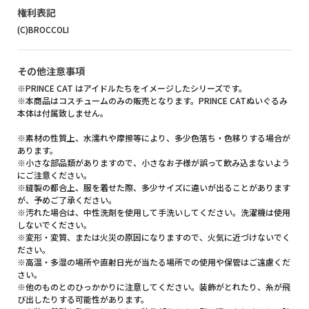
権利表記
(C)BROCCOLI
その他注意事項
※PRINCE CAT はアイドルたちをイメージしたシリーズです。
※本商品はコスチュームのみの販売となります。PRINCE CATぬいぐるみ
本体は付属致しません。
※素材の性質上、水濡れや摩擦等により、多少色落ち・色移りする場合が
あります。
※小さな部品類がありますので、小さなお子様が誤って飲み込まないよう
にご注意ください。
※縫製の都合上、服を着せた際、多少サイズに違いが出ることがあります
が、予めご了承ください。
※汚れた場合は、中性洗剤を使用して手洗いしてください。洗濯機は使用
しないでください。
※変形・変質、または火災の原因になりますので、火気に近づけないでく
ださい。
※高温・多湿の場所や直射日光が当たる場所での使用や保管はご遠慮くだ
さい。
※他のものとのひっかかりに注意してください。装飾がとれたり、糸が飛
び出したりする可能性があります。