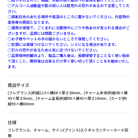
○アルコール過敏症や肌の弱い人は肌荒れの恐れがあるので注意してくだ
さい。
○直射日光のあたる場所や高温のところに置かないでください。内容物の
変色等の原因となります。
○通常の保管で、ごくまれに沈殿物やにごりや色あせが見られる場合がご
ざいますが、品質には問題ございません。
○お子様やペットの手の届かないところで保管してください。
○衣類には直接つけないでください。シミになる場合があります。
○引火の恐れがあるため火気に近づけないでください。
○品質保持的観点より、製品ご購入後は、長期保管することなく使い始め
て頂くこと、開封後は出来るだけ早く使い切って頂くことをお勧めいたし
ます。
商品サイズ
(フレグランス)約縦113×横68×厚さ26mm、(チャーム本体)約縦48×横
43×厚さ5mm、(チャーム全長)約縦90×横43×厚さ10mm、(カード)約
縦90×横60mm
仕様
フレグランス、チャーム、サイン(プリント)入りギャランティーカード同
梱