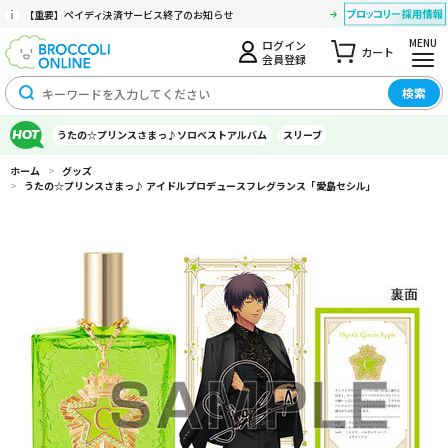
【重要】ペイディ決済サービス終了のお知らせ
MENU
ログイン
カート
会員登録
検索
うたの☆プリンスさまっ♪ソロベストアルバム
スリーブ
ホーム
>
グッズ
>
うたの☆プリンスさまっ♪ アイドルプロデュースフレグランス「愛島セシル」