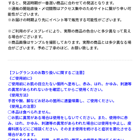
すると、発送時期が一番遅い商品に合わせての発送となります。
※通販の開始直後・〆切間際はアクセス集中のためサイトに繋がり辛い可
能性がございます。
※お届けの時期より先にイベント等で販売する可能性がございます。
※ご利用のディスプレイにより、実際の商品の色合いと多少異なって見え
る場合がございます。
※商品画像はサンプルを撮影しております。実際の商品とは多少異なる場
合がございます。予めご了承のほど、お願い致します。
【フレグランスのお取り扱いに関するご注意】
《ご使用前に》
ご使用前にお肌の目立たない個所へ塗布し、赤み、はれ、かゆみ、刺激等
の異常があらわれないかを確認してからご使用ください。
《使用方法》
手首や腕、脚などお好みの箇所に適量噴霧し、ご使用ください。
《使用上の注意》
○本品は食べられません。
○お肌に異常がある場合は使用をしないでください。また、使用中に赤
み、はれ、かゆみ、刺激等の異常があらわれた場合には使用を中止し、皮
膚科医などにご相談ください。そのまま使用を続けると症状を悪化させる
場合があります。
○目やそのまわり、粘膜、お肌の弱い箇所への使用を避けてください。