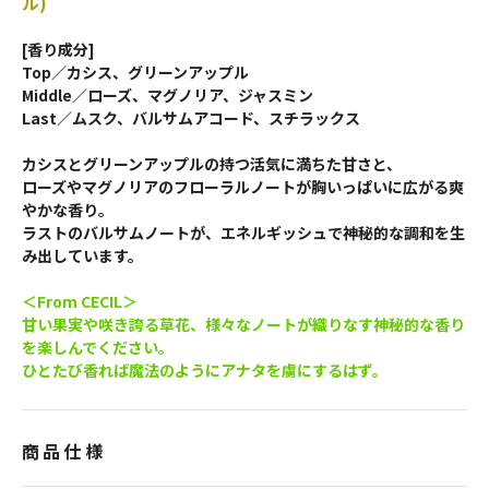
ル)
[香り成分]
Top／カシス、グリーンアップル
Middle／ローズ、マグノリア、ジャスミン
Last／ムスク、バルサムアコード、スチラックス
カシスとグリーンアップルの持つ活気に満ちた甘さと、
ローズやマグノリアのフローラルノートが胸いっぱいに広がる爽
やかな香り。
ラストのバルサムノートが、エネルギッシュで神秘的な調和を生
み出しています。
＜From CECIL＞
甘い果実や咲き誇る草花、様々なノートが織りなす神秘的な香り
を楽しんでください。
ひとたび香れば魔法のようにアナタを虜にするはず。
商品仕様