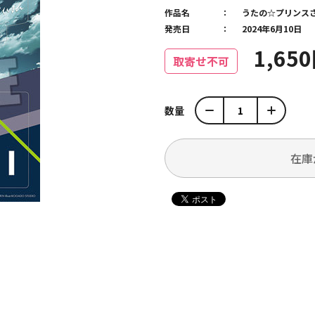
作品名
うたの☆プリンス
発売日
2024年6月10日
1,65
取寄せ不可
数量
在庫