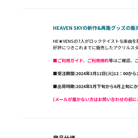
HEAVEN SKYの新作&再販グッズの
HE★VENSの7人がロックテイストな楽曲を歌
好評につきこれまでに販売したアクリルス
■ご利用ガイド、ご利用規約
等はご確認、
■受注期間:2024年3月12日(火)12：00から2
■出荷時期:2024年5月下旬から6月上旬に
(メールが届かない方はお問い合わせの前に
商品仕様