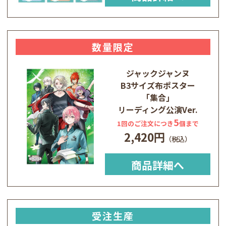
数量限定
ジャックジャンヌ
B3サイズ布ポスター
｢集合｣
リーディング公演Ver.
5
1回のご注文につき
個まで
2,420円
商品詳細へ
受注生産