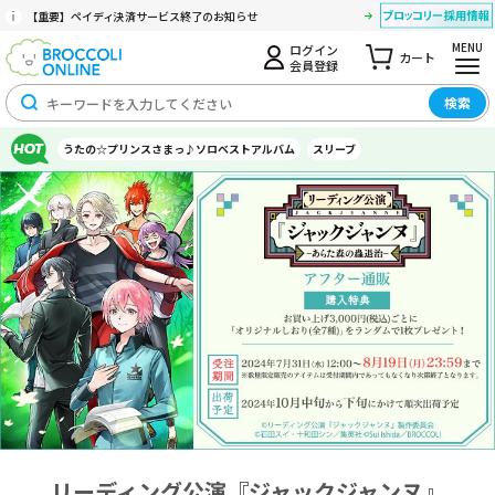
【重要】ペイディ決済サービス終了のお知らせ
MENU
ログイン
カート
会員登録
検索
うたの☆プリンスさまっ♪ソロベストアルバム
スリーブ
リーディング公演『ジャックジャンヌ』