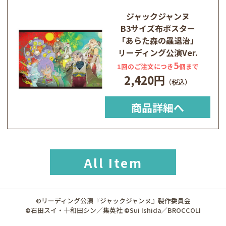
ジャックジャンヌ
B3サイズ布ポスター
「あらた森の蟲退治」
リーディング公演Ver.
5
1回のご注文につき
個まで
2,420円
商品詳細へ
All Item
©リーディング公演『ジャックジャンヌ』製作委員会
©石田スイ・十和田シン／集英社 ©Sui Ishida／BROCCOLI