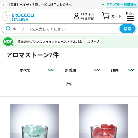
【重要】ペイディ決済サービス終了のお知らせ
MENU
ログイン
カート
会員登録
検索
うたの☆プリンスさまっ♪ソロベストアルバム
スリーブ
アロマストーン
7件
7
件