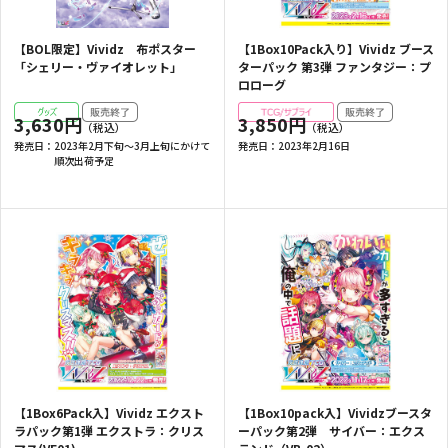
【BOL限定】Vividz 布ポスター
【1Box10Pack入り】Vividz ブース
「シェリー・ヴァイオレット」
ターパック 第3弾 ファンタジー：プ
ロローグ
3,630円
3,850円
発売日：
2023年2月下旬～3月上旬にかけて
発売日：
2023年2月16日
順次出荷予定
【1Box6Pack入】Vividz エクスト
【1Box10pack入】Vividzブースタ
ラパック第1弾 エクストラ：クリス
ーパック第2弾 サイバー：エクス