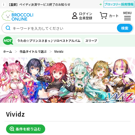
【重要】ペイディ決済サービス終了のお知らせ
MENU
ログイン
カート
会員登録
検索
うたの☆プリンスさまっ♪ソロベストアルバム
スリーブ
ホーム
＞
作品タイトルで選ぶ
＞
Vividz
Vividz
条件を絞り込む