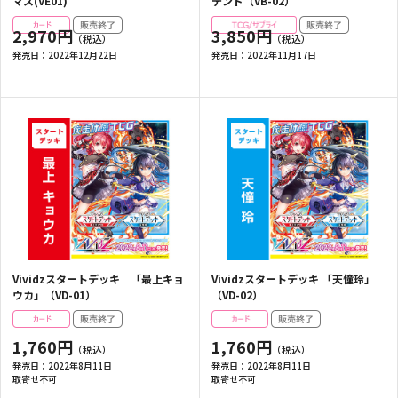
マス(VE01)
テンド（VB-02）
2,970円
3,850円
発売日：
2022年12月22日
発売日：
2022年11月17日
Vividzスタートデッキ 「最上キョ
Vividzスタートデッキ 「天憧玲」
ウカ」（VD-01）
（VD-02）
1,760円
1,760円
発売日：
2022年8月11日
発売日：
2022年8月11日
取寄せ不可
取寄せ不可