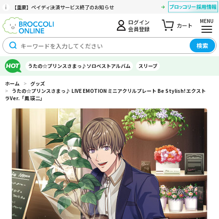
【重要】ペイディ決済サービス終了のお知らせ
MENU
ログイン
カート
会員登録
検索
うたの☆プリンスさまっ♪ソロベストアルバム
スリーブ
ホーム
>
グッズ
>
うたの☆プリンスさまっ♪ LIVE EMOTION ミニアクリルプレート Be Stylish! エクスト
ラVer.「鳳 瑛二」