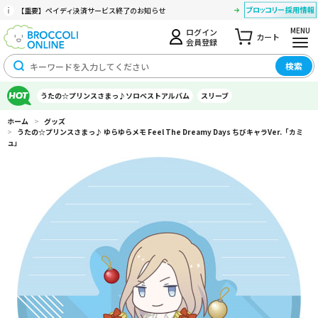
【重要】ペイディ決済サービス終了のお知らせ
MENU
ログイン
カート
会員登録
検索
うたの☆プリンスさまっ♪ソロベストアルバム
スリーブ
ホーム
>
グッズ
>
うたの☆プリンスさまっ♪ ゆらゆらメモ Feel The Dreamy Days ちびキャラVer.「カミ
ュ」