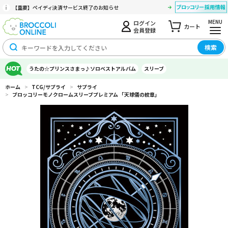
【重要】ペイディ決済サービス終了のお知らせ
MENU
ログイン
カート
会員登録
検索
うたの☆プリンスさまっ♪ソロベストアルバム
スリーブ
ホーム
>
TCG/サプライ
>
サプライ
>
ブロッコリーモノクロームスリーブプレミアム 「天球儀の紋章」